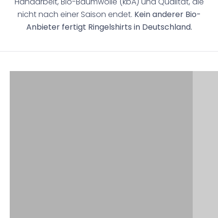
Handarbeit, Bio-Baumwolle (kbA) und Qualität, die
nicht nach einer Saison endet.
Kein anderer Bio-
Anbieter fertigt Ringelshirts in Deutschland.
3 Teile kaufen + 20% Extra-Rabatt
Ring
SOMMER SALE