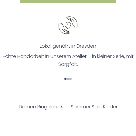
Lokal genäht in Dresden
Echte Handarbeit in unserem Atelier – in kleiner Serie, mit
Sorgfalt.
Gehe zu Element 1
Gehe zu Element 2
Gehe zu Element 3
Gehe zu Element 4
Damen Ringelshirts
Sommer Sale Kinder
BELIEBT
BELIEBT