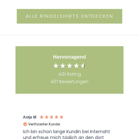
ALLE RINGELSHIRTS ENTDECKEN
Hervorragend
4,91
Rating
437
Bewertungen
Antje M
Verifizierter Kunde
s
Ich bin schon lange Kundin bei Internaht
und erfreue mich täglich an den dort
Klein