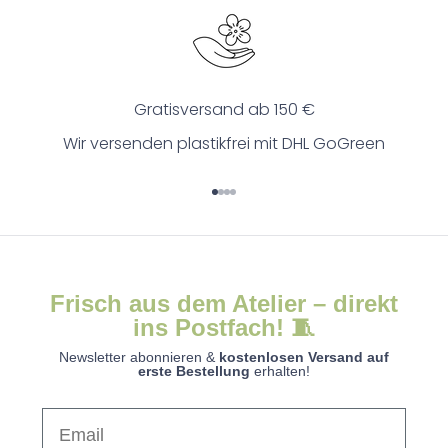
Gratisversand ab 150 €
Wir versenden plastikfrei mit DHL GoGreen
Gehe zu Element 1
Gehe zu Element 2
Gehe zu Element 3
Gehe zu Element 4
Frisch aus dem Atelier – direkt
ins Postfach! 🧵
Newsletter abonnieren &
kostenlosen Versand auf
erste Bestellung
erhalten!
Email