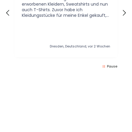
erworbenen Kleidern, Sweatshirts und nun
die
auch T-Shirts. Zuvor habe ich
Kleidungsstücke für meine Enkel gekauft,
die noch immer an Geschwister und
Cousinnen weitergegeben werden und
noch immer sehr schön aussehen. Mich
überzeugen die tolle Verarbeitung der
Produkte und die Bio-Qualität der Stoffe.
he
Dresden, Deutschland, vor 2 Wochen
Ich werde so schnell nicht mehr woanders
kaufen.
Pause